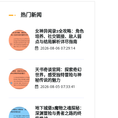
热门新闻
女神异闻录3全攻略：角色
培养、社交链接、敌人弱
点与结局解析详尽指南
2026-08-06 07:29:14
天书奇谈官网：探索奇幻
世界，感受独特冒险与神
秘传说的魅力
2026-08-05 07:33:41
地下城堡3魔物之魂探秘：
深渊冒险与勇者之路的终