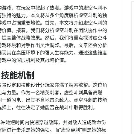
的游戏，在玩家中掀起了热潮。游戏中的虚空斗刺不
有独特的魅力。本文将从多个角度解析虚空斗刺的独
游戏中占据重要地位。首先，本文将介绍虚空斗刺的
特价值。接着，我们将分析虚空斗刺在团队协作中的
，提高整体战略效果。然后，我们将重点探讨虚空斗
游戏环境和对手作出灵活调整。最后，文章还会分析
展现其在高压环境下的强大生存能力。通过这些维度
游戏中的深层机制及其战略价值。
与技能机制
背景设定和技能设计让玩家充满了探索欲望。这位角
沌与力量。作为一名精英刺客，虚空斗刺具备高爆
同一道闪电，出其不意地击杀敌人。虚空斗刺的技能
选择上，往往决定了她能否在战斗中取得胜利。
允许她短时间内快速穿越敌阵，并对敌人造成致命伤
隙进行击杀是她的强项。而“虚空穿刺”则是她的标