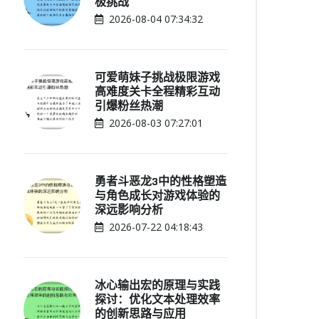
极挑战
2026-08-04 07:34:32
可爱萌妹子挑战极限游戏
高难度关卡全程精彩互动
引爆粉丝热潮
2026-08-03 07:27:01
勇者斗恶龙3中的性格塑造
与角色成长对游戏体验的
深远影响分析
2026-07-22 04:18:43
冰心输出宏的原理与实践
探讨：优化文本处理效率
的创新思路与应用