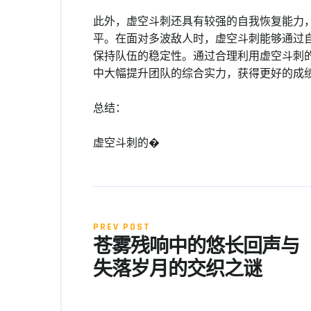
此外，虚空斗刺还具有较强的自我恢复能力
平。在面对多波敌人时，虚空斗刺能够通过
保持队伍的稳定性。通过合理利用虚空斗刺
中大幅提升团队的综合实力，获得更好的成
总结：
虚空斗刺的�
PREV POST
苍雾残响中的悠长回声与
失落岁月的交织之谜