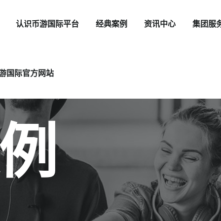
认识币游国际平台
经典案例
资讯中心
集团服
游国际官方网站
例