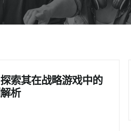
：探索其在战略游戏中的
制解析