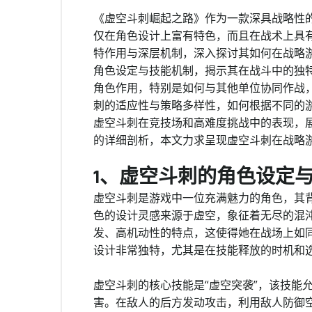
《虚空斗刺崛起之路》作为一款深具战略性
仅在角色设计上富有特色，而且在战术上具
特作用与深层机制，深入探讨其如何在战略
角色设定与技能机制，揭示其在战斗中的独
角色作用，特别是如何与其他单位协同作战
刺的适应性与策略多样性，如何根据不同的
虚空斗刺在竞技场和高难度挑战中的表现，
的详细剖析，本文力求呈现虚空斗刺在战略
1、虚空斗刺的角色设定
虚空斗刺是游戏中一位充满魅力的角色，其
色的设计灵感来源于虚空，象征着无尽的混
发、高机动性的特点，这使得她在战场上如
设计非常独特，尤其是在技能释放的时机和
虚空斗刺的核心技能是“虚空突袭”，该技能
害。在敌人的后方发动攻击，利用敌人防御空