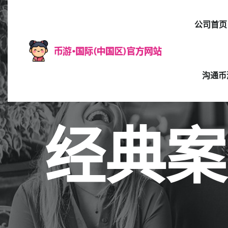
公司首页
沟通币
经典案