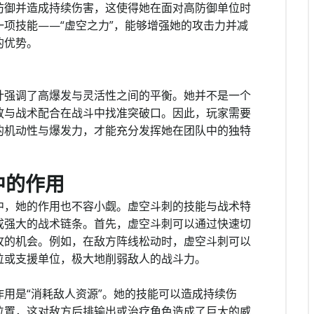
防御并造成持续伤害，这使得她在面对高防御单位时
项技能——“虚空之力”，能够增强她的攻击力并减
的优势。
计强调了高爆发与灵活性之间的平衡。她并不是一个
放与战术配合在战斗中找准突破口。因此，玩家需要
的机动性与爆发力，才能充分发挥她在团队中的独特
中的作用
中，她的作用也不容小觑。虚空斗刺的技能与战术特
成强大的战术链条。首先，虚空斗刺可以通过快速切
攻的机会。例如，在敌方阵线松动时，虚空斗刺可以
位或支援单位，极大地削弱敌人的战斗力。
用是“消耗敌人资源”。她的技能可以造成持续伤
位置，这对敌方后排输出或治疗角色造成了巨大的威