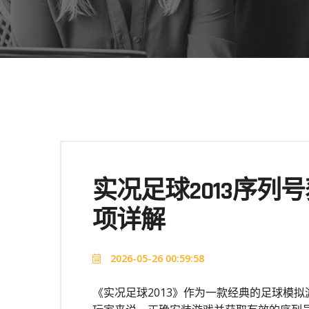
实况足球2013序列
项详解
2026-05-26 00:59:58
《实况足球2013》作为一款经典的足球模