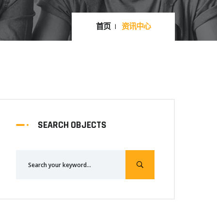
首页
资讯中心
SEARCH OBJECTS