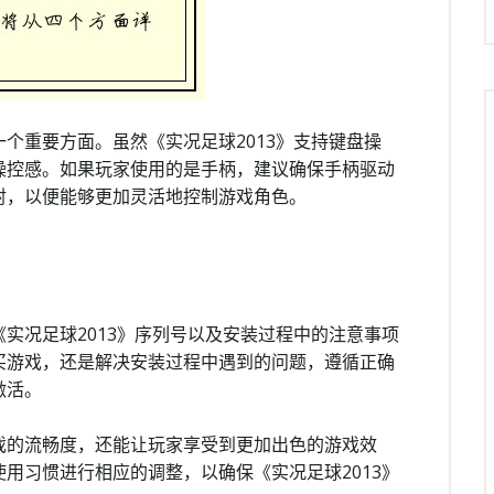
个重要方面。虽然《实况足球2013》支持键盘操
操控感。如果玩家使用的是手柄，建议确保手柄驱动
射，以便能够更加灵活地控制游戏角色。
实况足球2013》序列号以及安装过程中的注意事项
买游戏，还是解决安装过程中遇到的问题，遵循正确
激活。
戏的流畅度，还能让玩家享受到更加出色的游戏效
用习惯进行相应的调整，以确保《实况足球2013》