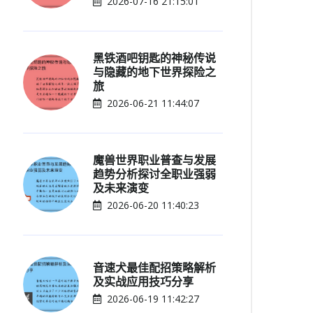
2026-07-16 21:15:01
黑铁酒吧钥匙的神秘传说
与隐藏的地下世界探险之
旅
2026-06-21 11:44:07
魔兽世界职业普查与发展
趋势分析探讨全职业强弱
及未来演变
2026-06-20 11:40:23
音速犬最佳配招策略解析
及实战应用技巧分享
2026-06-19 11:42:27