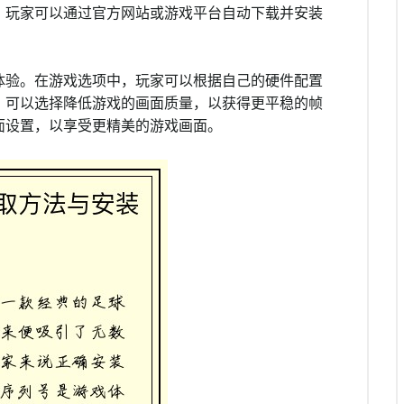
。玩家可以通过官方网站或游戏平台自动下载并安装
体验。在游戏选项中，玩家可以根据自己的硬件配置
，可以选择降低游戏的画面质量，以获得更平稳的帧
面设置，以享受更精美的游戏画面。