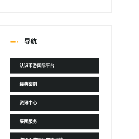
导航
认识币游国际平台
经典案例
资讯中心
集团服务