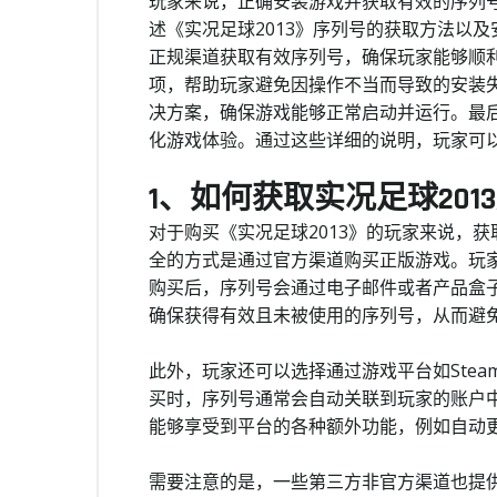
玩家来说，正确安装游戏并获取有效的序列
述《实况足球2013》序列号的获取方法以
正规渠道获取有效序列号，确保玩家能够顺
项，帮助玩家避免因操作不当而导致的安装
决方案，确保游戏能够正常启动并运行。最
化游戏体验。通过这些详细的说明，玩家可以
1、如何获取实况足球201
对于购买《实况足球2013》的玩家来说，
全的方式是通过官方渠道购买正版游戏。玩
购买后，序列号会通过电子邮件或者产品盒
确保获得有效且未被使用的序列号，从而避
此外，玩家还可以选择通过游戏平台如Steam
买时，序列号通常会自动关联到玩家的账户
能够享受到平台的各种额外功能，例如自动
需要注意的是，一些第三方非官方渠道也提供