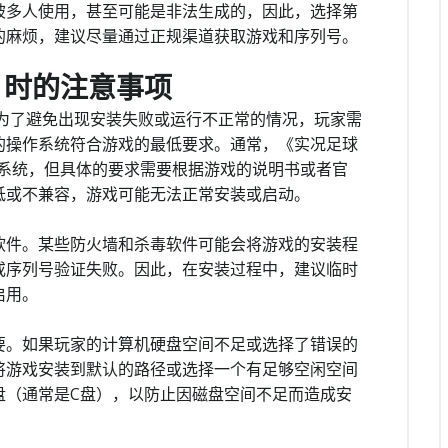
被多人使用，甚至可能是非法生成的，因此，选择第
的麻烦，建议尽量通过正规渠道获取游戏和序列号。
3》时的注意事项
但为了避免出现安装失败或运行不正常的情况，玩家需
的操作系统符合游戏的最低要求。通常，《实况足球
7和8操作系统，但具体的要求需要根据游戏的说明书或者官
低或不兼容，游戏可能无法正常安装或启动。
软件。某些防火墙和杀毒软件可能会将游戏的安装程
或序列号验证失败。因此，在安装过程中，建议临时
启用。
要。如果玩家的计算机硬盘空间不足或选择了错误的
将游戏安装到默认的路径或选择一个有足够空闲空间
盘（通常是C盘），以防止因磁盘空间不足而造成安