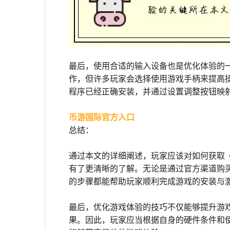
最后，使用合适的输入设备也是优化体验的一
作，但许多玩家会选择使用游戏手柄来提高
程序已经正确安装，并通过设置调整按钮映
币游国际官方入口
总结：
通过本文的详细阐述，玩家应该对如何获取《
有了更清晰的了解。无论是通过官方渠道购
的步骤都能帮助玩家顺利完成游戏的安装与
最后，优化游戏体验的技巧不仅能够提升游
果。因此，玩家应当根据自身的硬件条件和使