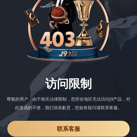
访问限制
尊敬的用户，由于相关法律限制，您所在地区无法访问J9产品，对
此造成的不便，我们深表歉意，您如有疑问请联系客服。
联系客服