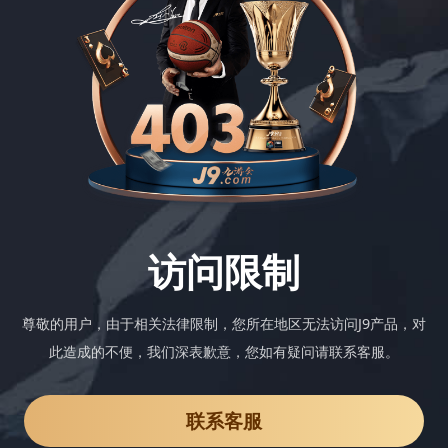
访问限制
尊敬的用户，由于相关法律限制，您所在地区无法访问J9产品，对
此造成的不便，我们深表歉意，您如有疑问请联系客服。
联系客服